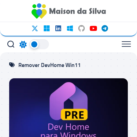
Ir
para
o
conteúdo
Remover DevHome Win11