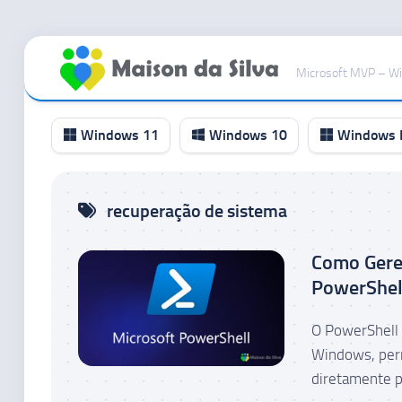
Ir
para
Microsoft MVP – W
o
conteúdo
Windows 11
Windows 10
Windows I
Canal
recuperação de sistema
RP
Canal
Como Gere
Beta
PowerShel
Canal
Dev
O PowerShell 
Canal
Windows, perm
Canary
diretamente p