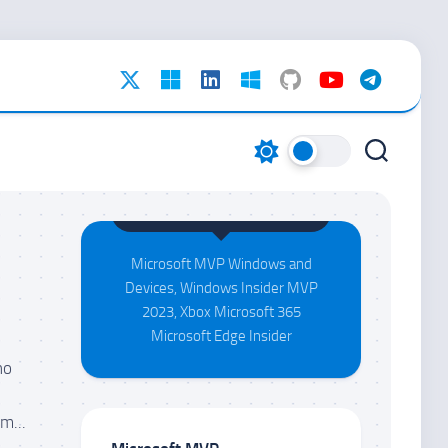
Maison da Silva
Microsoft MVP Windows and
Devices, Windows Insider MVP
2023, Xbox Microsoft 365
Microsoft Edge Insider
no
m...