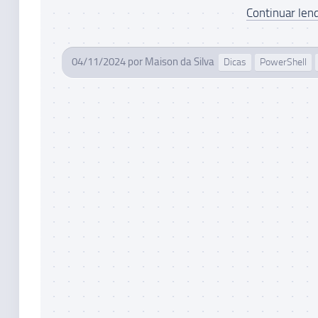
Continuar lend
04/11/2024
por
Maison da Silva
Dicas
PowerShell