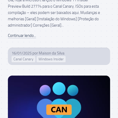
Preview Build 27774 para o Canal Canary. ISOs para esta
compilação – eles podem ser baixados aqui. Mudanças e
melhorias [Geral] [Instalação do Windows] [Proteção do
administrador] Correções [Geral]...
Continuar lendo...
16/01/2025
por
Maison da Silva
Canal Canary
Windows Insider