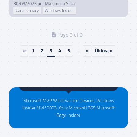
30/08/2023
por
Maison da Silva
Canal Canary
Windows Insider
Page 3 of 9
«
1
2
3
4
5
...
»
Última »
Maison da Silva
Microsoft MVP Windows and Devices, Windows
Insider MVP 2023, Xbox Microsoft 365 Microsoft
Edge Insider