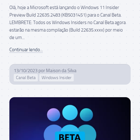
Olá, hoje a Microsoft está lançando o Windows 11 Insider
Preview Build 22635.2483 (KB5031451) para o Canal Beta.
LEMBRETE: Todos os Windows Insiders no Canal Beta agora
estarão na mesma compilação (Build 22635.xxxx) por meio
de um...
Continuar lendo...
13/10/2023
por
Maison da Silva
Canal Beta
Windows Insider