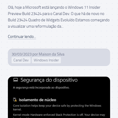
Olá, hoje a Microsoft está lançando o Windows 11 Insider
Preview Build 23424 para o Canal Dev. O que há de novo no
Build 23424 Quadro de Widgets Evoluído Estamos começando
a visualizar uma reformulação da...
Continuar lendo...
30/03/2023
por
Maison da Silva
Canal Dev
Windows Insider