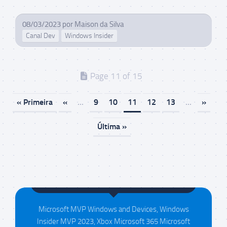
08/03/2023
por
Maison da Silva
Canal Dev
Windows Insider
Page 11 of 15
« Primeira
«
...
9
10
11
12
13
...
»
Última »
Maison da Silva
Microsoft MVP Windows and Devices, Windows
Insider MVP 2023, Xbox Microsoft 365 Microsoft