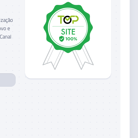
ização
ovo e
 Canal