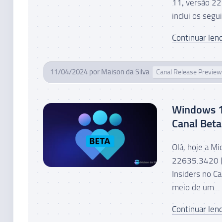
11, versão 22
inclui os segu
Continuar lend
11/04/2024
por
Maison da Silva
Canal Release Preview
Windows 1
Canal Beta
Olá, hoje a M
22635.3420 (
Insiders no C
meio de um...
Continuar lend