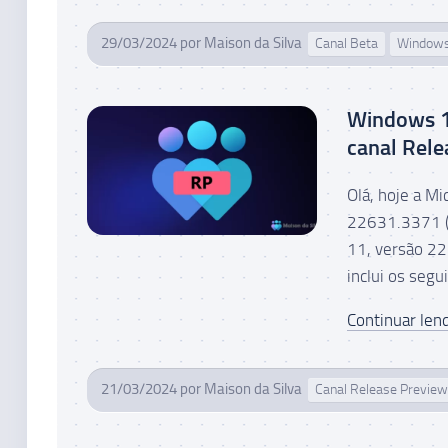
29/03/2024
por
Maison da Silva
Canal Beta
Window
Windows 1
canal Rele
Olá, hoje a M
22631.3371 (
11, versão 22
inclui os segu
Continuar lend
21/03/2024
por
Maison da Silva
Canal Release Preview