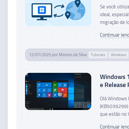
Se você utili
ideal, especia
migração de l
Continuar lend
12/07/2025
por
Maison da Silva
Tutoriais
Windows
Windows 1
e Release 
Olá Windows 
(KB5039299) p
que estão no 
Continuar lend