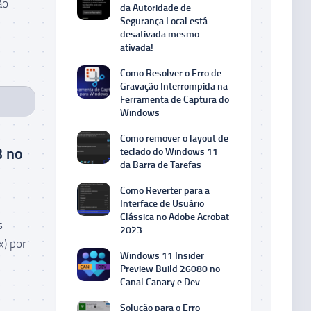
ão
da Autoridade de
Segurança Local está
desativada mesmo
ativada!
Como Resolver o Erro de
Gravação Interrompida na
Ferramenta de Captura do
Windows
Como remover o layout de
3 no
teclado do Windows 11
da Barra de Tarefas
Como Reverter para a
Interface de Usuário
Clássica no Adobe Acrobat
s
2023
x) por
Windows 11 Insider
Preview Build 26080 no
Canal Canary e Dev
Solução para o Erro