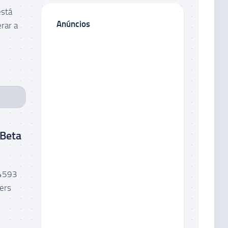
está
Anúncios
rar a
 Beta
.4593
ers