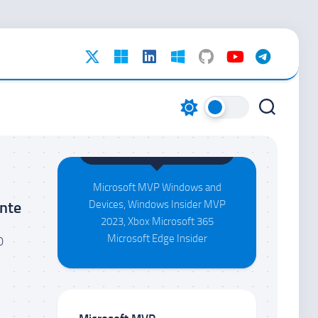
Maison da Silva
Microsoft MVP Windows and
ente
Devices, Windows Insider MVP
2023, Xbox Microsoft 365
Microsoft Edge Insider
O