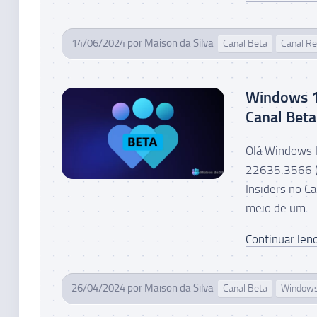
14/06/2024
por
Maison da Silva
Canal Beta
Canal Re
Windows 1
Canal Beta
Olá Windows I
22635.3566 (
Insiders no C
meio de um...
Continuar lend
26/04/2024
por
Maison da Silva
Canal Beta
Window