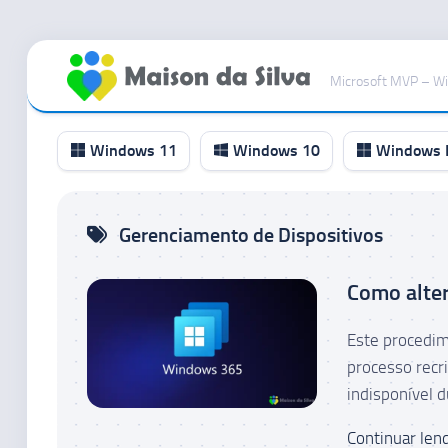
Ir
para
Microsoft MVP – W
o
conteúdo
Windows 11
Windows 10
Windows I
Canal
Gerenciamento de Dispositivos
RP
Canal
Como alter
Beta
Canal
Este procedim
Dev
processo recr
Canal
indisponível d
Canary
Continuar lend