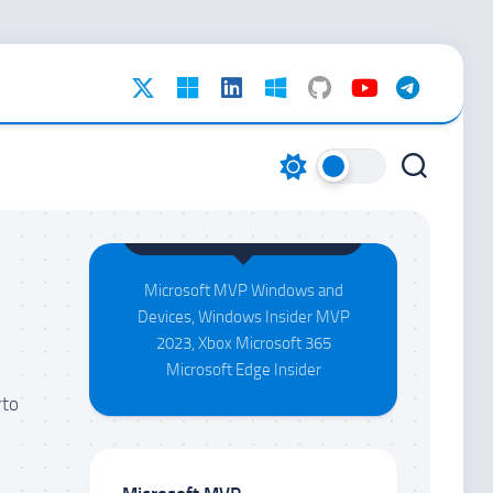
Maison da Silva
Microsoft MVP Windows and
Devices, Windows Insider MVP
2023, Xbox Microsoft 365
Microsoft Edge Insider
rto