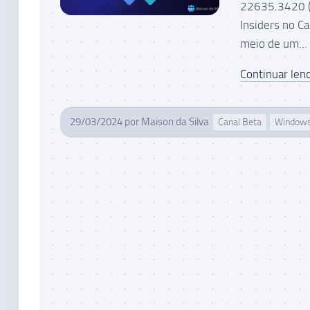
22635.3420 (
Insiders no C
meio de um...
Continuar lend
29/03/2024
por
Maison da Silva
Canal Beta
Window