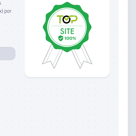
s
x) por