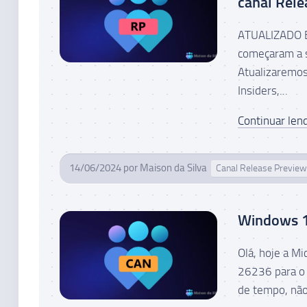
canal Rele
ATUALIZADO EM
começaram a s
Atualizaremo
Insiders,...
Continuar lend
14/06/2024
por
Maison da Silva
Canal Release Preview
Windows 11
Olá, hoje a M
26236 para o 
de tempo, não