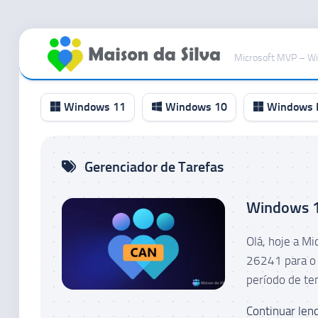
Ir
para
Microsoft MVP – W
o
conteúdo
Windows 11
Windows 10
Windows I
Canal
Gerenciador de Tarefas
RP
Canal
Windows 11
Beta
Canal
Olá, hoje a M
Dev
26241 para o 
Canal
período de te
Canary
Continuar lend