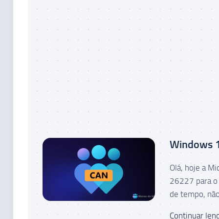
Windows 11
Olá, hoje a M
26227 para o 
de tempo, não
Continuar lend