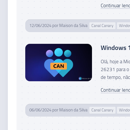
Continuar lend
12/06/2024
por
Maison da Silva
Canal Canary
Wind
Windows 11
Olá, hoje a M
26231 para o 
de tempo, não
Continuar lend
06/06/2024
por
Maison da Silva
Canal Canary
Wind