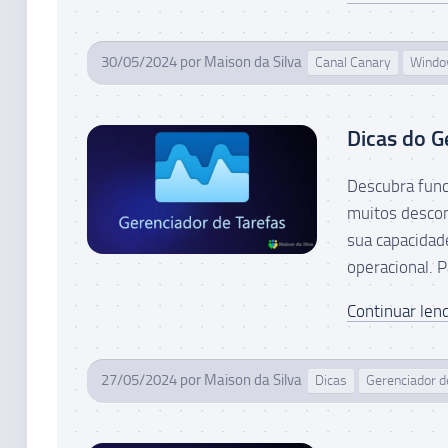
30/05/2024
por
Maison da Silva
Canal Canary
Wind
Dicas do G
Descubra func
muitos descon
sua capacidad
operacional. P
Continuar lend
27/05/2024
por
Maison da Silva
Dicas
Gerenciador d