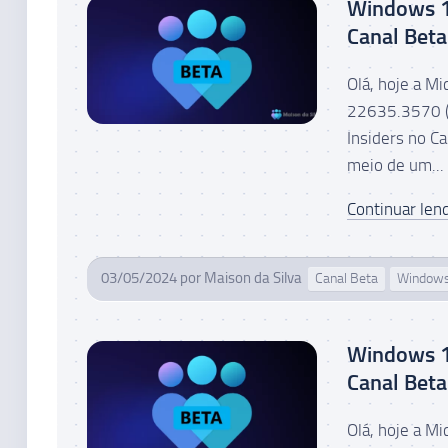
Windows 1
Canal Beta
Olá, hoje a M
22635.3570 (
Insiders no C
meio de um...
Continuar lend
03/05/2024
por
Maison da Silva
Canal Beta
Window
Windows 1
Canal Beta
Olá, hoje a M