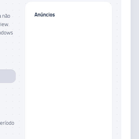
Anúncios
a não
view.
indows
período