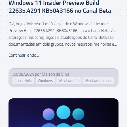
Windows 11 Insider Preview Build
22635.4291 KB5043166 no Canal Beta
Olá, hoje a Microsoft está lançando o Windows 11 Insider
Preview Build 22635.4291 (KB5043166) para o Canal Beta. As
alterações nas compilações e atualizações do Canal Beta são
documentadas em dois grupos: novos recursos, melhorias e...
Continuar lendo...
30/09/2024
por
Maison da Silva
Canal Beta
Windows
Windows 11
Windows Insider