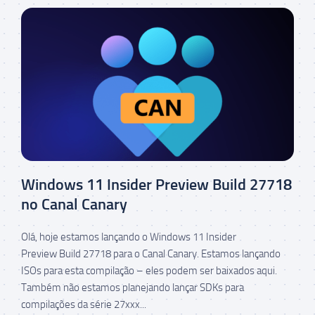
Windows 11 Insider Preview Build 27718
no Canal Canary
Olá, hoje estamos lançando o Windows 11 Insider
Preview Build 27718 para o Canal Canary. Estamos lançando
ISOs para esta compilação – eles podem ser baixados aqui.
Também não estamos planejando lançar SDKs para
compilações da série 27xxx...