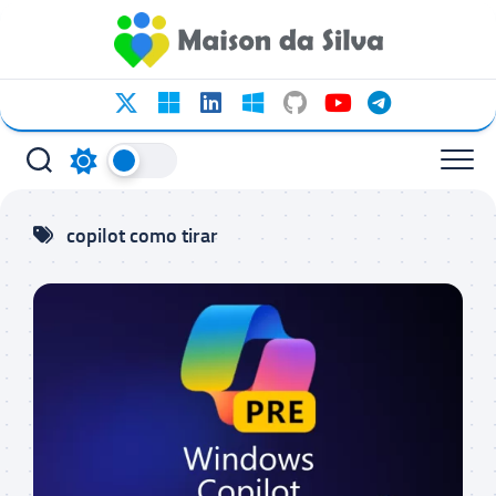
Ir
para
o
conteúdo
copilot como tirar