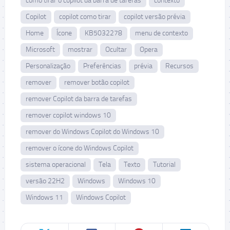
como tirar o copilot da barra de tarefas
contexto
Copilot
copilot como tirar
copilot versão prévia
Home
Ícone
KB5032278
menu de contexto
Microsoft
mostrar
Ocultar
Opera
Personalização
Preferências
prévia
Recursos
remover
remover botão copilot
remover Copilot da barra de tarefas
remover copilot windows 10
remover do Windows Copilot do Windows 10
remover o ícone do Windows Copilot
sistema operacional
Tela
Texto
Tutorial
versão 22H2
Windows
Windows 10
Windows 11
Windows Copilot