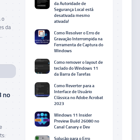
da Autoridade de
Segurança Local está
desativada mesmo
 o
ativada!
es da
Como Resolver o Erro de
..
Gravação Interrompida na
Ferramenta de Captura do
Windows
Como remover o layout de
teclado do Windows 11
da Barra de Tarefas
Como Reverter para a
Interface de Usuário
8 no
Clássica no Adobe Acrobat
2023
Windows 11 Insider
Preview Build 26080 no
e
Canal Canary e Dev
ts:
Solução para o Erro