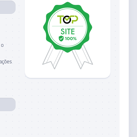
 o
lações