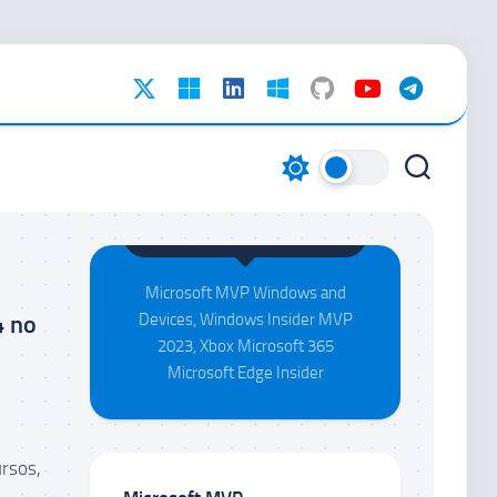
Maison da Silva
Microsoft MVP Windows and
4 no
Devices, Windows Insider MVP
2023, Xbox Microsoft 365
Microsoft Edge Insider
rsos,