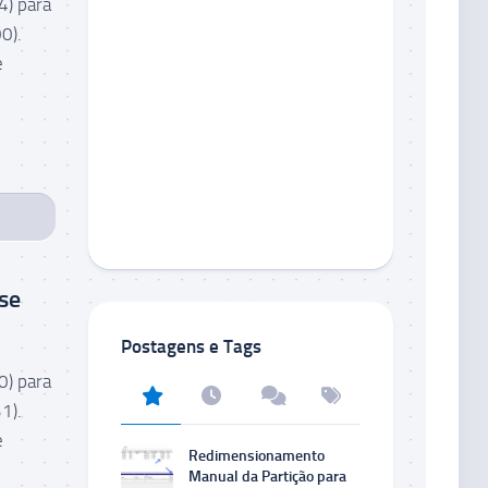
) para
0).
e
se
Postagens e Tags
) para
31).
e
Redimensionamento
Manual da Partição para