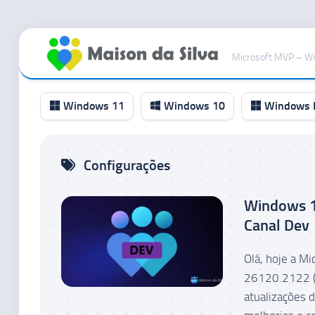
Ir
para
Microsoft MVP – W
o
conteúdo
Windows 11
Windows 10
Windows I
Canal
Configurações
RP
Canal
Windows 1
Beta
Canal Dev
Canal
Dev
Olá, hoje a M
Canal
26120.2122 (
Canary
atualizações 