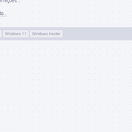
rreções...
o...
Windows 11
Windows Insider