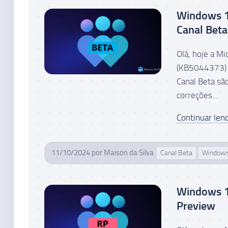
Windows 1
Canal Beta
Olá, hoje a M
(KB5044373) p
Canal Beta sã
correções...
Continuar lend
11/10/2024
por
Maison da Silva
Canal Beta
Window
Windows 1
Preview