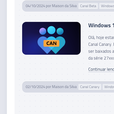
04/10/2024
por
Maison da Silva
Canal Beta
Window
Windows 11
Olá, hoje est
Canal Canary.
ser baixados 
da série 27xxx
Continuar lend
02/10/2024
por
Maison da Silva
Canal Canary
Wind