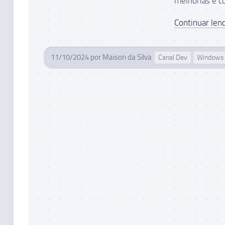
melhorias e co
Continuar lend
11/10/2024
por
Maison da Silva
Canal Dev
Windows