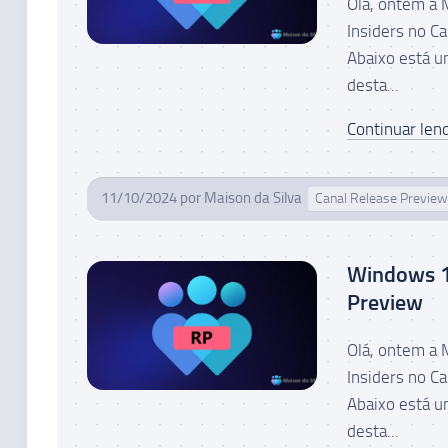
Olá, ontem a
Insiders no C
Abaixo está u
desta...
Continuar lend
11/10/2024
por
Maison da Silva
Canal Release Preview
Windows 1
Preview
Olá, ontem a
Insiders no C
Abaixo está u
desta...