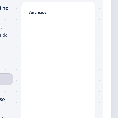
3 no
Anúncios
67
s do
se