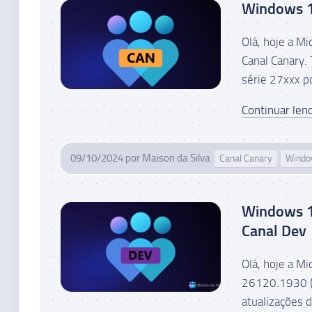
Windows 11
Olá, hoje a M
Canal Canary.
série 27xxx p
Continuar lend
09/10/2024
por
Maison da Silva
Canal Canary
Wind
Windows 1
Canal Dev
Olá, hoje a M
26120.1930 (K
atualizações 