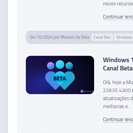
novos recursos
Continuar lend
04/10/2024
por
Maison da Silva
Canal Dev
Windows
Windows 1
Canal Beta
Olá, hoje a M
22635.4300 (K
atualizações 
melhorias e...
Continuar lend