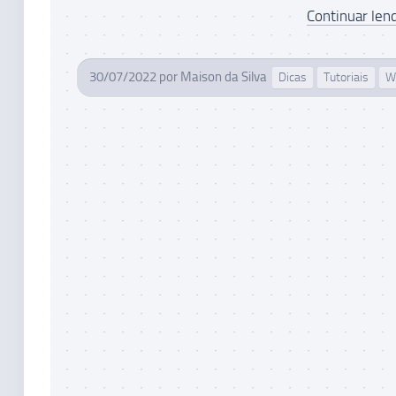
Continuar lend
30/07/2022
por
Maison da Silva
Dicas
Tutoriais
W