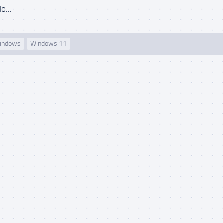
o...
indows
Windows 11