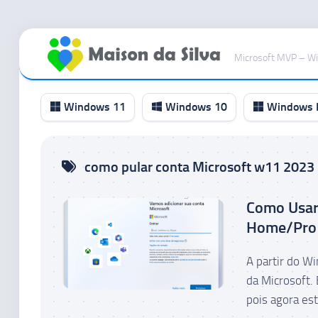
Ir
para
Microsoft MVP – W
o
conteúdo
Windows 11
Windows 10
Windows I
Canal
como pular conta Microsoft w11 2023
RP
Canal
Como Usar
Beta
Home/Pro
Canal
Dev
A partir do W
Canal
da Microsoft.
Canary
pois agora est