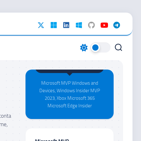
Maison da Silva
Microsoft MVP Windows and
Devices, Windows Insider MVP
2023, Xbox Microsoft 365
Microsoft Edge Insider
conta
ome,