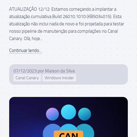
ATUALIZAÇÃO 12/12: Estamos começando a implantar a
atualização cumulativa Build 26010.1010 (KB5034015). Esta
atualização não inclui nada de novo e foi projetada para testar
nosso pipeline de manutenção para compilações no Canal
Canary. Olá, hoje...
Continuar lendo...
07/12/2023
por
Maison da Silva
Canal Canary
Windows Insider