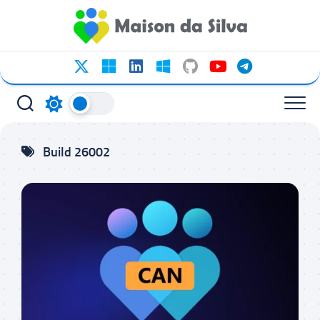
Ir
para
o
conteúdo
Build 26002