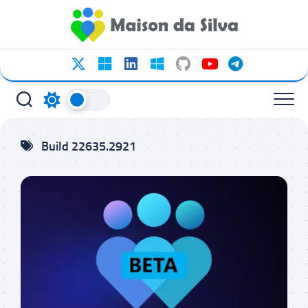
Ir
para
o
conteúdo
Build 22635.2921