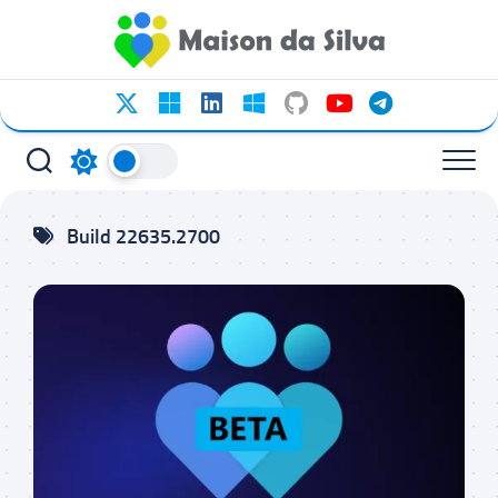
Ir
para
o
conteúdo
Build 22635.2700