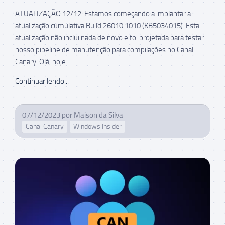
ATUALIZAÇÃO 12/12: Estamos começando a implantar a
atualização cumulativa Build 26010.1010 (KB5034015). Esta
atualização não inclui nada de novo e foi projetada para testar
nosso pipeline de manutenção para compilações no Canal
Canary. Olá, hoje...
Continuar lendo...
07/12/2023
por
Maison da Silva
Canal Canary
Windows Insider