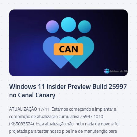
Windows 11 Insider Preview Build 25997
no Canal Canary
ATUALIZAÇÃO 17/11: Estamos começando a implantar a
compilação de atualização cumulativa 25997.1010
(KB5033524). Esta atualização não inclui nada de novo e foi
projetada para testar nosso pipeline de manutenção para