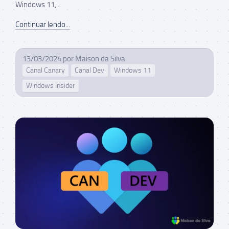
Windows 11,...
Continuar lendo...
13/03/2024
por
Maison da Silva
Canal Canary
Canal Dev
Windows 11
Windows Insider