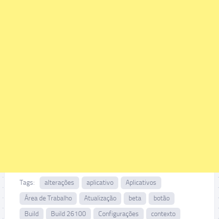
Tags:
alterações
aplicativo
Aplicativos
Área de Trabalho
Atualização
beta
botão
Build
Build 26100
Configurações
contexto