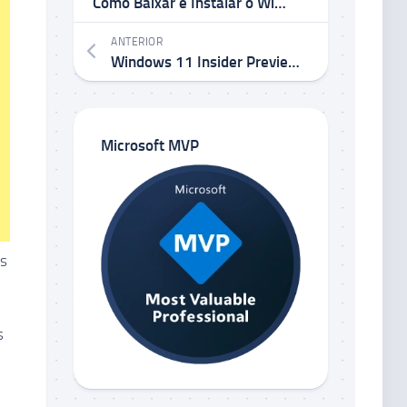
Como Baixar e Instalar o Windows 11 24H2
ANTERIOR
Windows 11 Insider Preview Build 22635.4291 KB5043166 no Canal Beta
Microsoft MVP
is
s