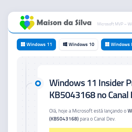
Ir
para
Microsoft MVP – W
o
conteúdo
Windows 11
Windows 10
Windows I
Canal
RP
Windows 11 Insider P
Canal
Beta
KB5043168 no Canal 
Canal
Dev
Olá, hoje a Microsoft está lançando o
W
Canal
(KB5043168)
para o Canal Dev.
Canary