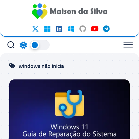
Ir
para
o
conteúdo
windows não inicia