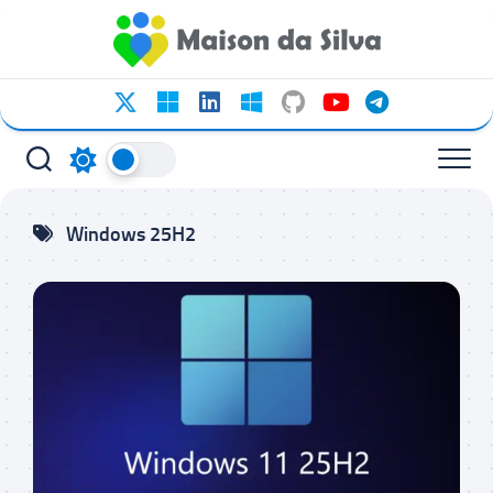
Ir
para
o
conteúdo
Windows 25H2