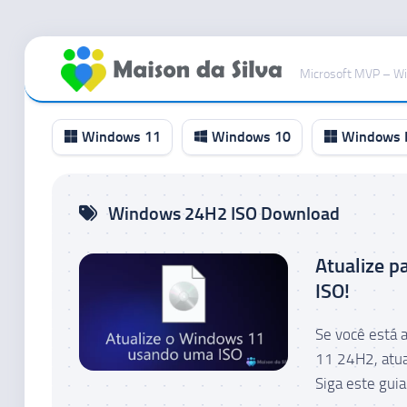
Ir
para
Microsoft MVP – W
o
conteúdo
Windows 11
Windows 10
Windows I
Canal
Windows 24H2 ISO Download
RP
Canal
Atualize 
Beta
ISO!
Canal
Dev
Se você está 
Canal
11 24H2, atua
Canary
Siga este guia