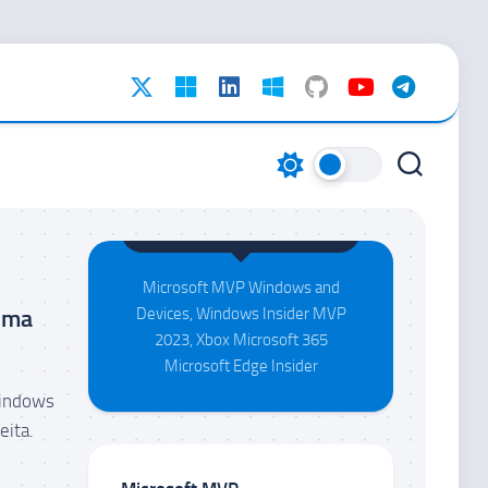
Maison da Silva
Microsoft MVP Windows and
uma
Devices, Windows Insider MVP
2023, Xbox Microsoft 365
Microsoft Edge Insider
Windows
eita.