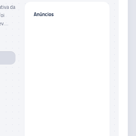
tiva da
Anúncios
foi
....