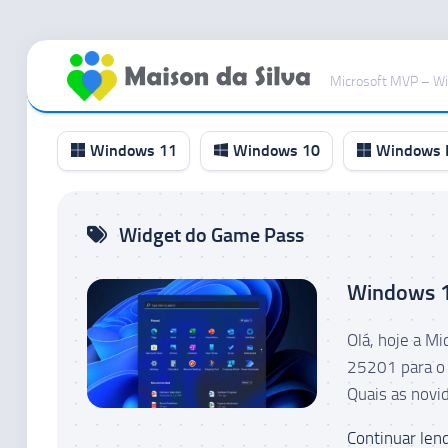
Ir
para
Microsoft MVP – W
o
conteúdo
Windows 11
Windows 10
Windows I
Canal
Widget do Game Pass
RP
Canal
Windows 11
Beta
Canal
Olá, hoje a M
Dev
25201 para o 
Canal
Quais as novi
Canary
Continuar lend