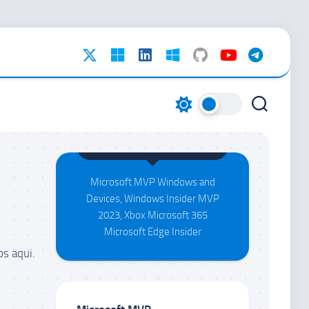
Maison da Silva
Microsoft MVP Windows and
Devices, Windows Insider MVP
2023, Xbox Microsoft 365
Microsoft Edge Insider
s aqui.