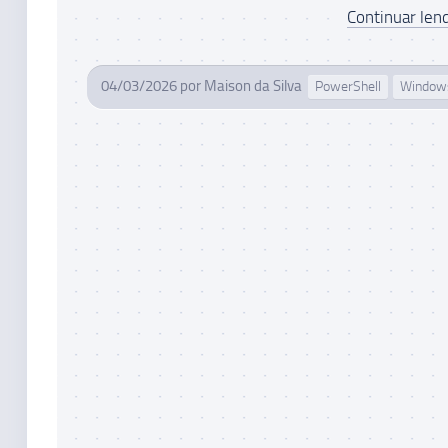
Continuar lend
04/03/2026
por
Maison da Silva
PowerShell
Window