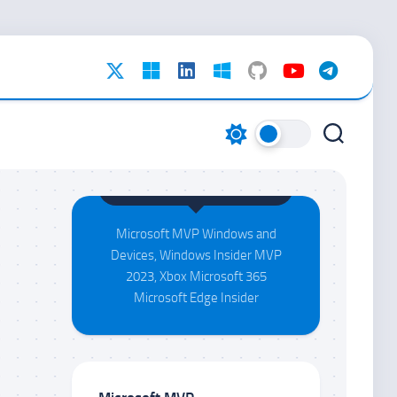
Maison da Silva
Microsoft MVP Windows and
Devices, Windows Insider MVP
2023, Xbox Microsoft 365
Microsoft Edge Insider