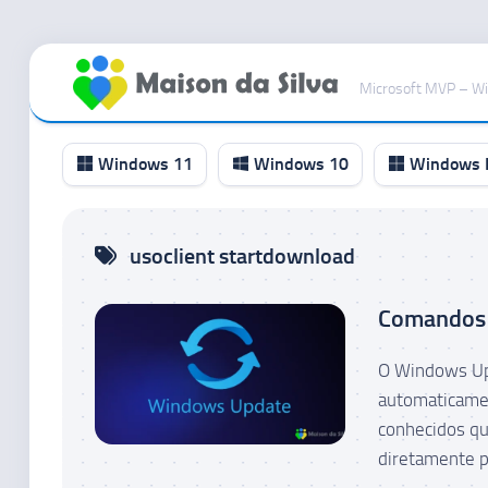
Ir
para
Microsoft MVP – W
o
conteúdo
Windows 11
Windows 10
Windows I
Canal
usoclient startdownload
RP
Canal
Comandos 
Beta
Canal
O Windows Upd
Dev
automaticamen
Canal
conhecidos qu
Canary
diretamente p