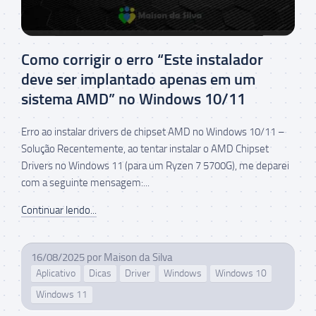
Como corrigir o erro “Este instalador
deve ser implantado apenas em um
sistema AMD” no Windows 10/11
Erro ao instalar drivers de chipset AMD no Windows 10/11 –
Solução Recentemente, ao tentar instalar o AMD Chipset
Drivers no Windows 11 (para um Ryzen 7 5700G), me deparei
com a seguinte mensagem:...
Continuar lendo...
16/08/2025
por
Maison da Silva
Aplicativo
Dicas
Driver
Windows
Windows 10
Windows 11