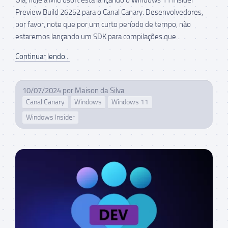
Preview Build 26252 para o Canal Canary. Desenvolvedores,
por favor, note que por um curto período de tempo, não
estaremos lançando um SDK para compilações que...
Continuar lendo...
10/07/2024
por
Maison da Silva
Canal Canary
Windows
Windows 11
Windows Insider