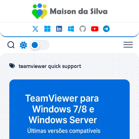
Ir
para
o
conteúdo
teamviewer quick support