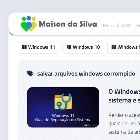
Ir
para
Microsoft MVP – W
o
conteúdo
Windows 11
Windows 10
Windows I
Canal
salvar arquivos windows corrompido
RP
Canal
O Windows 
Beta
sistema e 
Canal
Dev
Perder o aces
Canal
qualquer usuár
Canary
sistema de arq