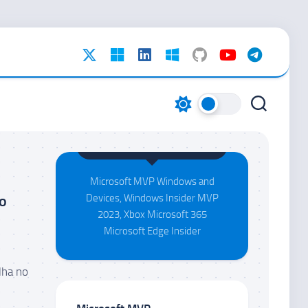
Maison da Silva
Microsoft MVP Windows and
 o
Devices, Windows Insider MVP
2023, Xbox Microsoft 365
Microsoft Edge Insider
lha no