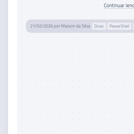
Continuar lend
21/02/2026
por
Maison da Silva
Dicas
PowerShell