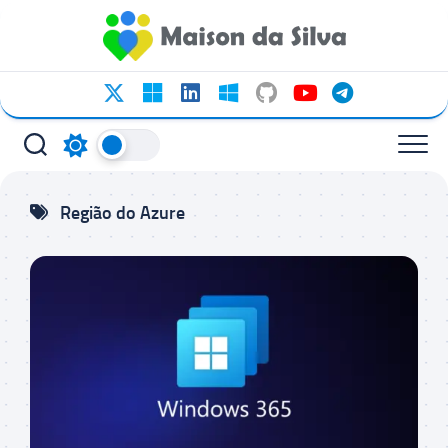
Ir
para
o
conteúdo
Região do Azure