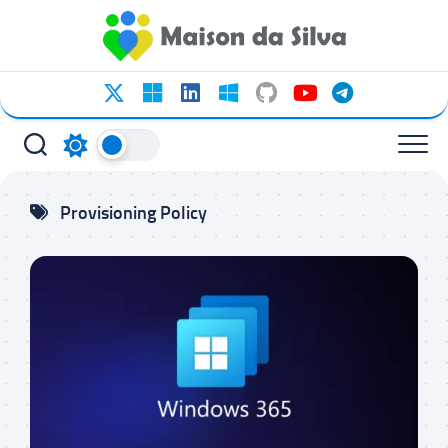
Ir
para
o
conteúdo
Provisioning Policy