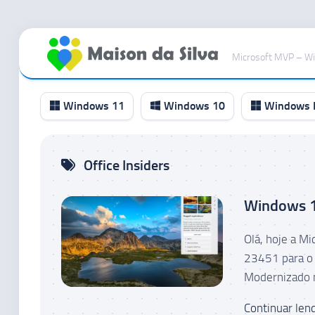
Ir
para
Microsoft MVP – W
o
conteúdo
Windows 11
Windows 10
Windows I
Canal
Office Insiders
RP
Canal
Windows 11
Beta
Canal
Olá, hoje a M
Dev
23451 para o 
Canal
Modernizado n
Canary
Continuar lend