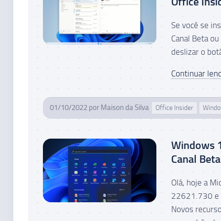
Office Insi
Se você se in
Canal Beta ou 
deslizar o bot
Continuar lend
01/10/2022
por
Maison da Silva
Office Insider
Windo
Windows 1
Canal Beta
Olá, hoje a M
22621.730 e 
Novos recurso