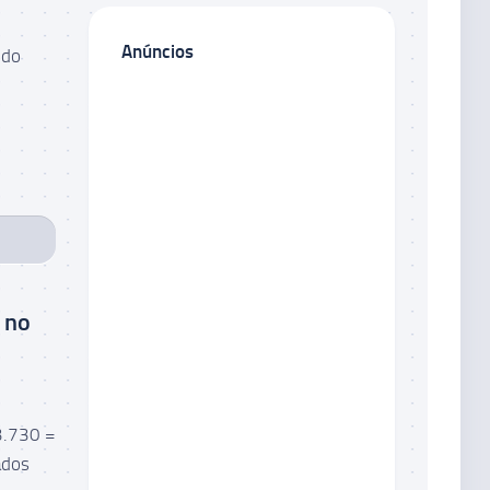
Anúncios
 do
 no
3.730 =
ados