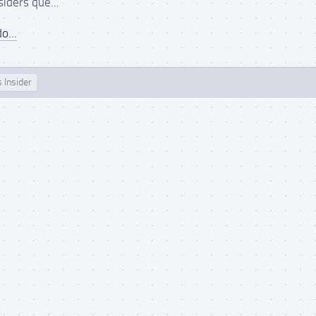
siders que...
o...
 Insider