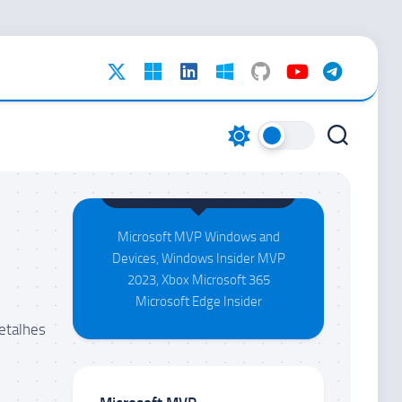
Maison da Silva
Microsoft MVP Windows and
Devices, Windows Insider MVP
2023, Xbox Microsoft 365
Microsoft Edge Insider
etalhes