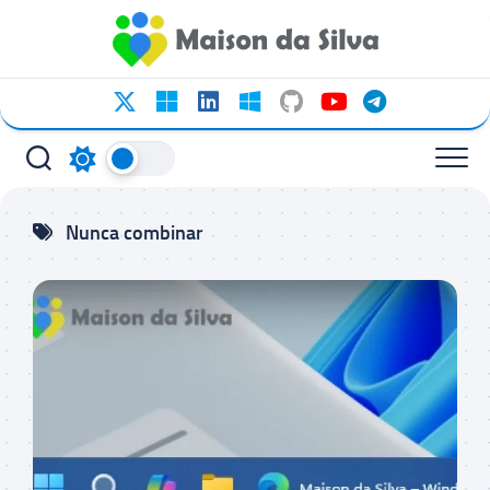
Ir
para
o
conteúdo
Nunca combinar