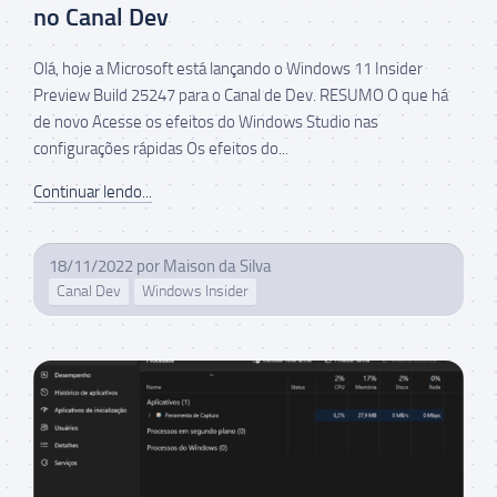
no Canal Dev
Olá, hoje a Microsoft está lançando o Windows 11 Insider
Preview Build 25247 para o Canal de Dev. RESUMO O que há
de novo Acesse os efeitos do Windows Studio nas
configurações rápidas Os efeitos do...
Continuar lendo...
18/11/2022
por
Maison da Silva
Canal Dev
Windows Insider