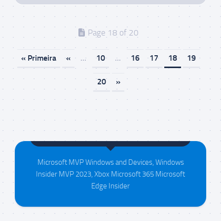
Page 18 of 20
« Primeira
«
...
10
...
16
17
18
19
20
»
Maison da Silva
Microsoft MVP Windows and Devices, Windows
Insider MVP 2023, Xbox Microsoft 365 Microsoft
Edge Insider