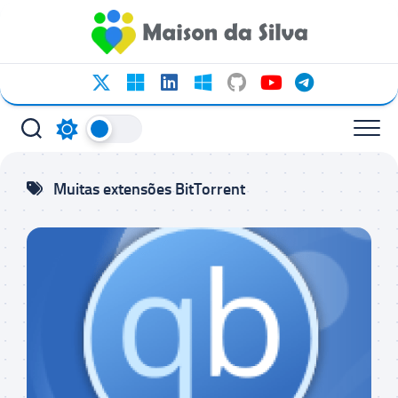
Ir
para
o
conteúdo
Muitas extensões BitTorrent