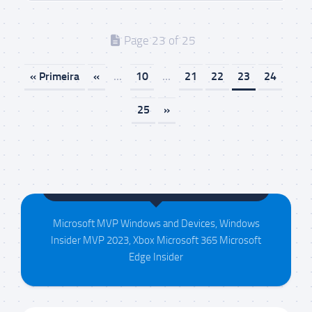
Page 23 of 25
« Primeira
«
...
10
...
21
22
23
24
25
»
Maison da Silva
Microsoft MVP Windows and Devices, Windows
Insider MVP 2023, Xbox Microsoft 365 Microsoft
Edge Insider