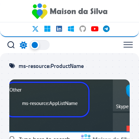
Ir
para
o
conteúdo
ms-resource:ProductName