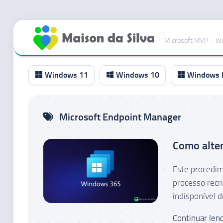
Ir
para
Microsoft MVP – W
o
conteúdo
Windows 11
Windows 10
Windows I
Canal
Microsoft Endpoint Manager
RP
Canal
Como alter
Beta
Canal
Este procedim
Dev
processo recr
Canal
indisponível d
Canary
Continuar lend