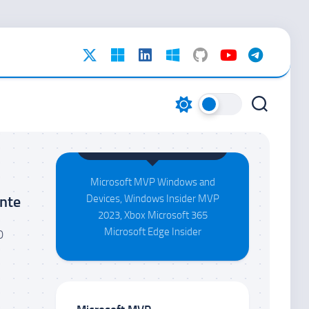
Maison da Silva
Microsoft MVP Windows and
ente
Devices, Windows Insider MVP
2023, Xbox Microsoft 365
Microsoft Edge Insider
O