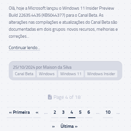
Olá, hoje a Microsoft lançou o Windows 11 Insider Preview
Build 22635.4435 (KB5044377) para o Canal Beta. As
alterações nas compilações e atualizações do Canal Beta são
documentadas em dois grupos: novos recursos, melhorias e
correções...
Continuar lendo...
25/10/2024
por
Maison da Silva
Canal Beta
Windows
Windows 11
Windows Insider
Page 4 of 18
« Primeira
«
...
2
3
4
5
6
...
10
...
»
Última »