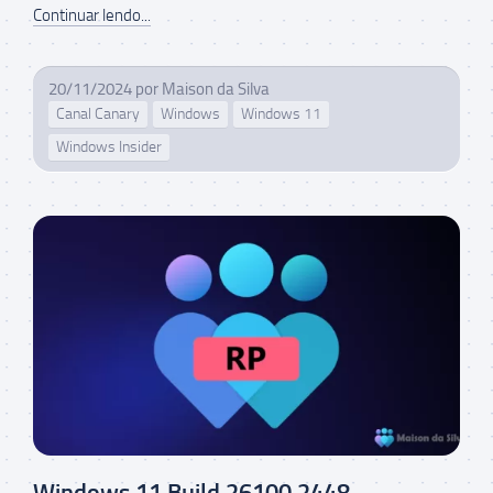
Continuar lendo...
20/11/2024
por
Maison da Silva
Canal Canary
Windows
Windows 11
Windows Insider
Windows 11 Build 26100.2448