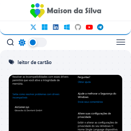
Ir
para
o
conteúdo
leitor de cartão