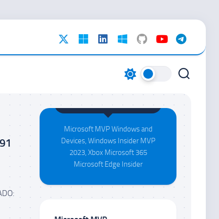
Maison da Silva
Microsoft MVP Windows and
391
Devices, Windows Insider MVP
2023, Xbox Microsoft 365
Microsoft Edge Insider
ADO: