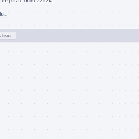
te para o Build 22624...
o...
 Insider