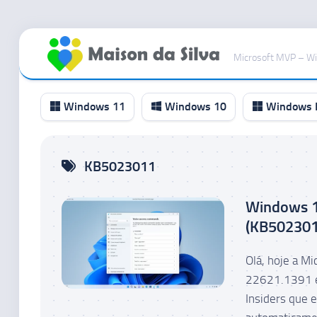
Ir
para
Microsoft MVP – W
o
conteúdo
Windows 11
Windows 10
Windows I
Canal
KB5023011
RP
Canal
Windows 1
Beta
(KB502301
Canal
Dev
Olá, hoje a M
Canal
22621.1391 e
Canary
Insiders que 