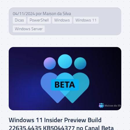
04/11/2024
por
Maison da Silva
Dicas
PowerShell
Windows
Windows 11
Windows Server
Windows 11 Insider Preview Build
22635.4435 KB5044377 no Canal Beta