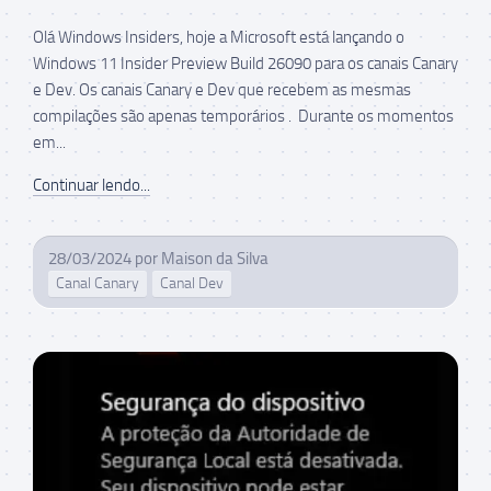
Olá Windows Insiders, hoje a Microsoft está lançando o
Windows 11 Insider Preview Build 26090 para os canais Canary
e Dev. Os canais Canary e Dev que recebem as mesmas
compilações são apenas temporários . Durante os momentos
em...
Continuar lendo...
28/03/2024
por
Maison da Silva
Canal Canary
Canal Dev