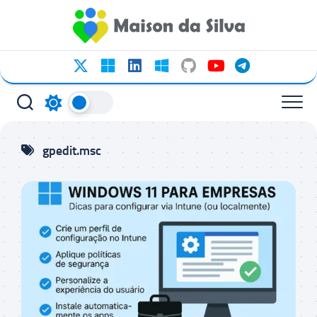
Ir
para
o
conteúdo
gpedit.msc