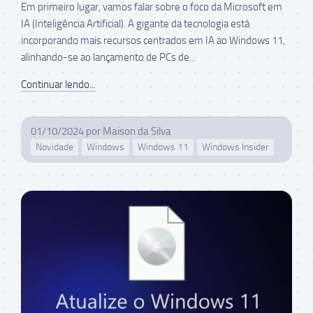
Em primeiro lugar, vamos falar sobre o foco da Microsoft em
IA (Inteligência Artificial). A gigante da tecnologia está
incorporando mais recursos centrados em IA ao Windows 11,
alinhando-se ao lançamento de PCs de...
Continuar lendo...
01/10/2024
por
Maison da Silva
Novidade
Windows
Windows 11
Windows Insider