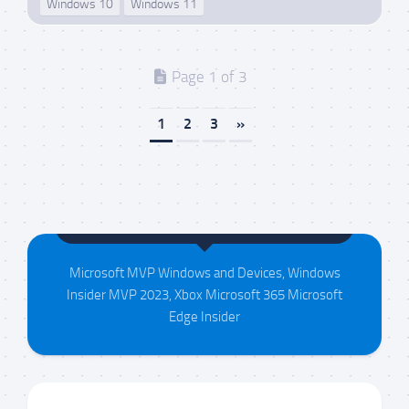
Windows 10
Windows 11
Page 1 of 3
1
2
3
»
Maison da Silva
Microsoft MVP Windows and Devices, Windows
Insider MVP 2023, Xbox Microsoft 365 Microsoft
Edge Insider