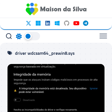
Ir
para
o
conteúdo
driver wdcsam64_prewin8.sys