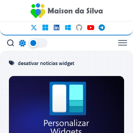
Ir
para
o
conteúdo
desativar noticias widget