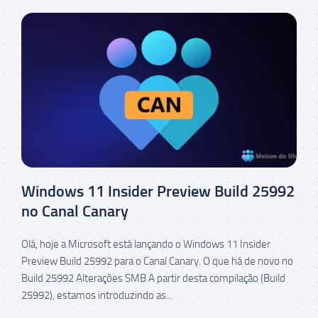
Windows 11 Insider Preview Build 25992
no Canal Canary
Olá, hoje a Microsoft está lançando o Windows 11 Insider
Preview Build 25992 para o Canal Canary. O que há de novo no
Build 25992 Alterações SMB A partir desta compilação (Build
25992), estamos introduzindo as...