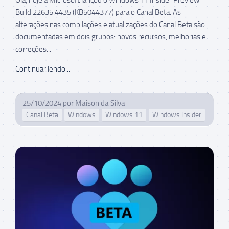
Build 22635.4435 (KB5044377) para o Canal Beta. As
alterações nas compilações e atualizações do Canal Beta são
documentadas em dois grupos: novos recursos, melhorias e
correções...
Continuar lendo...
25/10/2024
por
Maison da Silva
Canal Beta
Windows
Windows 11
Windows Insider