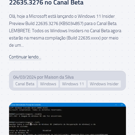
22635.3276 no Canal Beta
Olá, hoje a Microsoft está lançando o Windows 11 Insider
Preview Build 22635.3276 (KB5034857) para o Canal Beta.
LEMBRETE: Todos os Windows Insiders no Canal Beta agora
estarão na mesma compilação (Build 22635.xxxx) por meio
de um...
Continuar lendo...
04/03/2024
por
Maison da Silva
Canal Beta
Windows
Windows 11
Windows Insider