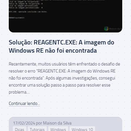
Solução: REAGENTC.EXE: A imagem do
Windows RE não foi encontrada
Recentemente, muitos usuários têm enfrentado o desafio de
resolver o erro “REAGENTC.EXE: A imagem do Windows RE
não foi encontrada”. Após algumas investigações, consegui
encontrar uma solução passo a passo para resolver esse
problema....
Continuar lendo...
17/02/2024
por
Maison da Silva
Dicas
Tutoriais
Windows
Windows 10