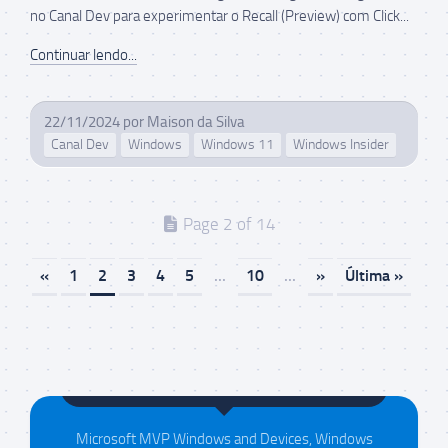
no Canal Dev para experimentar o Recall (Preview) com Click...
Continuar lendo...
22/11/2024
por
Maison da Silva
Canal Dev
Windows
Windows 11
Windows Insider
Page 2 of 14
«
1
2
3
4
5
...
10
...
»
Última »
Maison da Silva
Microsoft MVP Windows and Devices, Windows