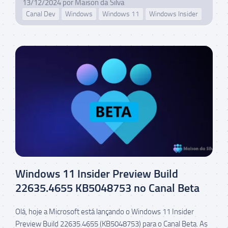
13/12/2024
por
Maison da Silva
Canal Dev
Windows
Windows 11
Windows Insider
Windows 11 Insider Preview Build
22635.4655 KB5048753 no Canal Beta
Olá, hoje a Microsoft está lançando o Windows 11 Insider
Preview Build 22635.4655 (KB5048753) para o Canal Beta. As