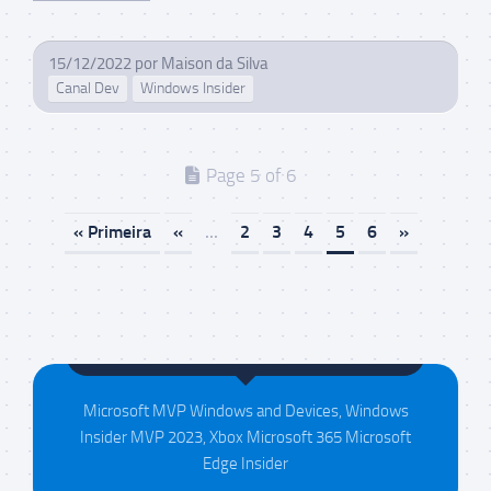
15/12/2022
por
Maison da Silva
Canal Dev
Windows Insider
Page 5 of 6
« Primeira
«
...
2
3
4
5
6
»
Maison da Silva
Microsoft MVP Windows and Devices, Windows
Insider MVP 2023, Xbox Microsoft 365 Microsoft
Edge Insider