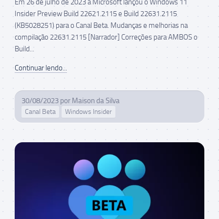
Em 26 de julho de 2023 a Microsoft lançou o Windows 11
Insider Preview Build 22621.2115 e Build 22631.2115
(KB5028251) para o Canal Beta. Mudanças e melhorias na
compilação 22631.2115 [Narrador] Correções para AMBOS o
Build...
Continuar lendo...
30/08/2023
por
Maison da Silva
Canal Beta
Windows Insider