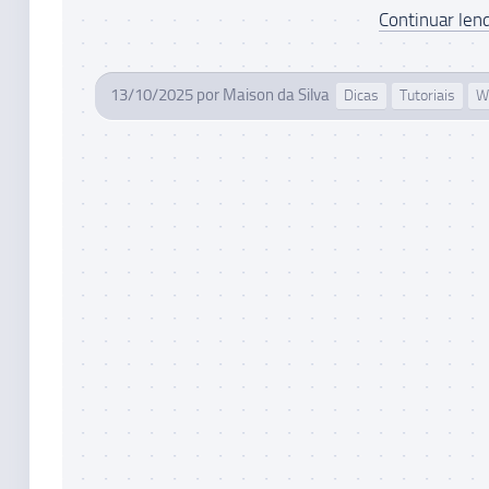
Continuar lend
13/10/2025
por
Maison da Silva
Dicas
Tutoriais
W