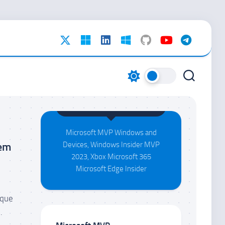
Maison da Silva
Microsoft MVP Windows and
sem
Devices, Windows Insider MVP
2023, Xbox Microsoft 365
Microsoft Edge Insider
 que
.