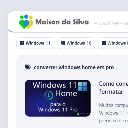
Ir
para
Microsoft MVP – W
o
conteúdo
Windows 11
Windows 10
Windows I
Canal
converter windows home em pro
RP
Canal
Como conv
Beta
formatar
Canal
Dev
Muitos comput
Canal
Windows 11 H
Canary
precisam de r