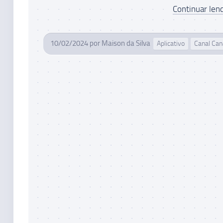
Continuar lend
10/02/2024
por
Maison da Silva
Aplicativo
Canal Can