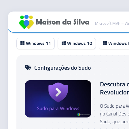
Ir
para
Microsoft MVP – W
o
conteúdo
Windows 11
Windows 10
Windows I
Canal
Configurações do Sudo
RP
Canal
Descubra 
Beta
Revolucio
Canal
Dev
O Sudo para W
Canal
no Canal Dev 
Canary
Sudo, que per