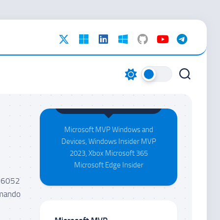
Maison da Silva
Microsoft MVP Windows and
Devices, Windows Insider MVP
2023, Xbox Microsoft 365
Microsoft Edge Insider
 26052
omando